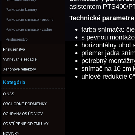
asistentom PTS400/P
Parkovacie kamery
Technické parametre
Parkovacie snímače - predné
farba snímača: čie
Parkovacie snímače - zadné
s pevnou montážo
Prislušenstvo
horizontálny uhol
Príslušenstvo
priemer jadra sn
potrebný montážn
Vyhrievanie sedadiel
snímač na 10 cm 
Xenónové reflektory
uhlové redukcie 0°
Kategória
O NÁS
OBCHODNÉ PODMIENKY
OCHRANA OS.ÚDAJOV
ODSTÚPENIE OD ZMLUVY
NOVINKY