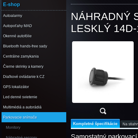
E-shop
NÁHRADNÝ S
Autoalarmy
LESKLÝ 14D-
Autopoťahy MAD
Okenné autofólie
Bluetooth hands-free sady
Centrálne zamykania
Čierne skrinky a kamery
Diaľkové ovládanie k CZ
GPS lokalizátor
Led denné svietenie
Multimédiá a autorádiá
Parkovacie snímače
Kompletné špecifikácie
Na stiahn
Monitory
Samostatný parkovac
Náhradné senzory